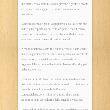
uno staff tecnico-amministrativo giovane e grintoso pronto
a rispondere alle esigenze di un mercato in continua
evoluzione.
La nostra azienda è già all’avanguardia e dall’estremo sud
della Sicilia esporta sia nel resto del paese che all’estero.
Siamo presenti in diverse aree del bacino Mediterraneo e
lavoriamo da anni ottenendo ottimi risultati.
In modo dinamico siamo riusciti ad offrire ai nostri clienti
una vasta gamma varietale di elevata qualità, con eccellente
valore nutritivo e gustativo, ottime caratteristiche
organolettiche e con alto livello di tolleranza alle principali
malattie/avversità.
I risultati di questo lavoro ci hanno permesso di ottenere
diversi ibridi innovativi, che siano in grado di migliorare la
resa e la qualità in modo da facilitare la
commercializzazione; miriamo, quindi, alla crescita
economica degli agricoltori e delle aziende vivaistiche.
Siamo lieti, quindi, di proporvi la nostra assistenza tecnica