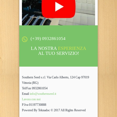
(+39) 0932861054
LA NOSTRA
ESPERIENZA
AL TUO SERVIZIO!
Southern Seed s.r.l. Via Carlo Alberto, 124 Cap 97019
Vittoria (RG)
Tel/Fax 0932861054
Email
info@southernseed.it
Lavora con noi
P.Iva 01197730888
Powered By Teknadoc © 2017 All Rights Reserved