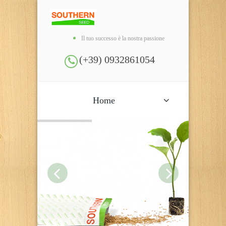
Il tuo successo è la nostra passione
(+39) 0932861054
Home