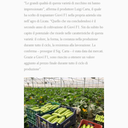
“Le grandi qualità di questa varietà di zucchino mi hanno
impressionato”, afferma il produttore Luigi Carta, il quale
ha scelto di trapiantare Giovì F1 nella propria azienda sita
nell’agro di Licata. “Quello che sta concludendosi è il
secondo anno di coltivazione di Giovì F1. Sin da subito ho
capito il potenziale che risiede nelle caratteristiche di questa
varietà: il colore, la forma, la costanza nella produzione
durante tutto il ciclo, la resistenza alla lavorazione. La
conferma – prosegue il Sig. Carta – è stata data dai mercati.
Grazie a Giovì F1, sono riuscito a ottenere un valore
aggiunto al prezzo finale durante tutto il ciclo di
produzione”.