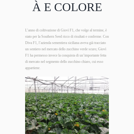
À E COLORE
L’anno di coltivazione di Giovì F1, che volge al termine, è
stato per la Southern Seed ricco di risultati e conferme. Con
Diva F1, l’azienda sementiera siciliana aveva già tracciato
un sentiero nel mercato dello zucchino verde scuro; Giovì
F1 ha permesso invece la conquista di un’importante fetta
di mercato nel segmento dello zucchino chiaro, cui esso
appartiene.