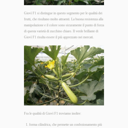
Giovì F1 si distingue in questo segmento per le qualità dei
frutti, che risultano molto attraenti. La buona resistenza alla
manipolazione e il colore sono sicuramente il punto di forza
di questa varietà di zucchino chiaro. Il verde brillante di
Giovì F1 risulta essere il più apprezzato nei mercati.
Fra le qualità di Giovì F1 troviamo inoltre:
forma cilindrica, che permette un confezionamento più