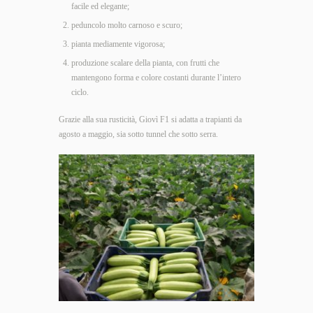
facile ed elegante;
peduncolo molto carnoso e scuro;
pianta mediamente vigorosa;
produzione scalare della pianta, con frutti che
mantengono forma e colore costanti durante l’intero
ciclo.
Grazie alla sua rusticità, Giovì F1 si adatta a trapianti da
agosto a maggio, sia sotto tunnel che sotto serra.