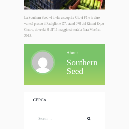
La Southern Seed vi invita a scoprire Giovì F1 e le altre
varietà presso il Padiglione D7, stand 070 del Rimini Expo
Centre, dove dal 9 all’11 maggio si terrà la fiera Macfrut
2018.
About
Southern
Seed
CERCA