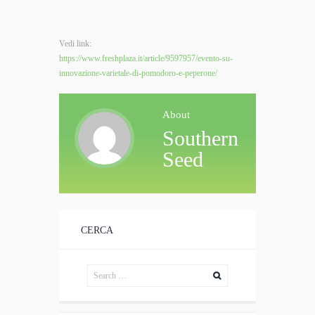
Vedi link:
https://www.freshplaza.it/article/9597957/evento-su-
innovazione-varietale-di-pomodoro-e-peperone/
About
Southern
Seed
CERCA