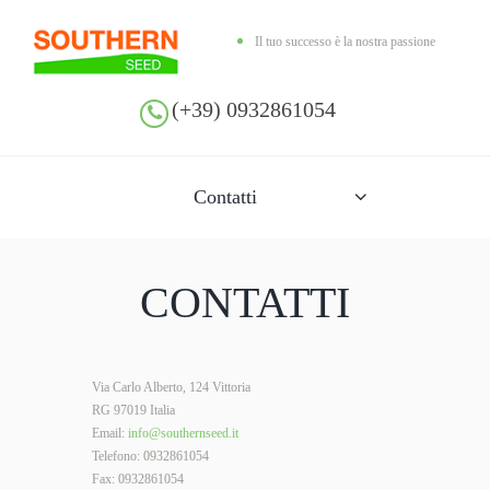
Il tuo successo è la nostra passione
(+39) 0932861054
Contatti
CONTATTI
Via Carlo Alberto, 124 Vittoria
RG 97019 Italia
Email:
info@southernseed.it
Telefono: 0932861054
Fax: 0932861054