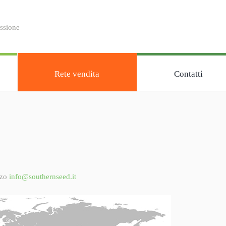
assione
Rete vendita
Contatti
zzo
info@southernseed.it