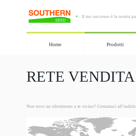
Il tuo successo è la nostra p
Home
Prodotti
RETE VENDITA
Non trovi un riferimento a te vicino? Contattaci all’indiri