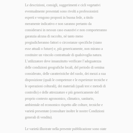
Le descrizioni, consigli, suggerimenti e cicli vegetativi
eventualmente presentati sono rivolti a professionisti
esperti e vengono proposti in buona fede, a titolo
meramente indicativo e non saranno pertanto da
considerarsi in nessun caso esaustivi e non comporteranno
garanzia alcuna di raccolto, nè tanto meno
pregiudicheranno fattori o circostanze specifiche (siano
esse attuali o future) e, più genericamente, non mirano a
costituire un vincolo contrattuale di qualsivoglia natura.
L’utilizzatore deve innanzitutto verificare l’adeguatezza
delle condizioni geografiche locali, del periodo di semina
considerato, delle caratteristiche del suolo, dei mezzi a sua
disposizione (quali le competenze e le esperienze tecniche e
le operazioni colturali), dei materiali (quali test e metodi di
controllo) e delle attrezzature e più genericamente del
proprio contesto agronomico, climatico, sanitario,
ambientale ed economico rispetto alle colture, tecniche e
varietà presentate (consultare inoltre le nostre
Condizioni
generali di vendita
).
Le varietà illustrate nella presente pubblicazione sono state