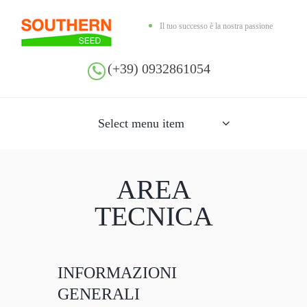
Il tuo successo è la nostra passione
(+39) 0932861054
Select menu item
AREA
TECNICA
INFORMAZIONI
GENERALI