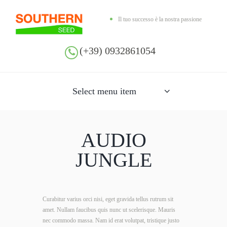
Il tuo successo è la nostra passione
(+39) 0932861054
Select menu item
AUDIO
JUNGLE
Curabitur varius orci nisi, eget gravida tellus rutrum sit
amet. Nullam faucibus quis nunc ut scelerisque. Mauris
nec commodo massa. Nam id erat volutpat, tristique justo