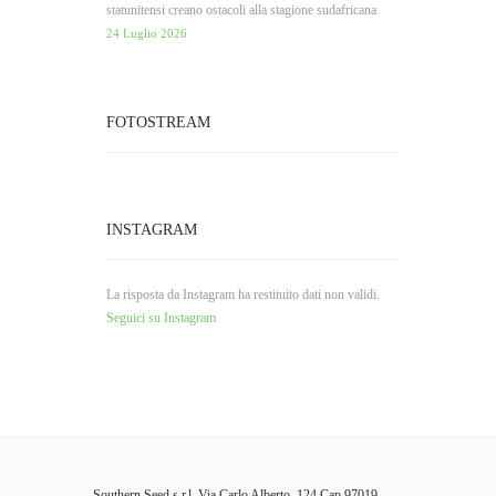
statunitensi creano ostacoli alla stagione sudafricana
24 Luglio 2026
FOTOSTREAM
INSTAGRAM
La risposta da Instagram ha restituito dati non validi.
Seguici su Instagram
Southern Seed s.r.l. Via Carlo Alberto, 124 Cap 97019