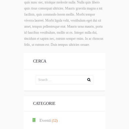
quis nunc nec, tristique molestie nulla. Nulla quis libero
quis risus consequat ultricies. Mauris gravida magna a mi
facilisis, quis commodo lorem mollis. Morbi tempor
viverra laoreet. Morbi ligula velit, vestibulum eget dui sit
amet, tempus pellentesque erat. Mauris urna mauris, porta
id faucibus vestibulum, mollis ut ex. Integer nulla dui,
tincidunt et sapien nec, rutrum semper enim. In ac rhoncus
felis, ut rutrum est. Duis tempus ultricies ornare.
CERCA
CATEGORIE
Eventi
(12)