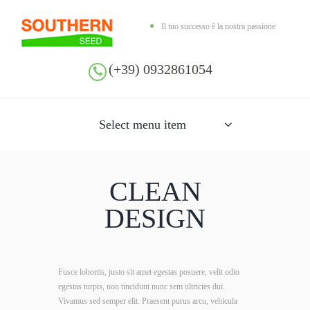
Il tuo successo è la nostra passione
(+39) 0932861054
Select menu item
CLEAN
DESIGN
Fusce lobortis, justo sit amet egestas posuere, velit odio
egestas turpis, non tincidunt nunc sem ultricies dui.
Vivamus sed semper elit. Praesent purus arcu, vehicula